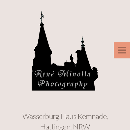
Wasserburg Haus Kemnade,
Hattingen, NRW