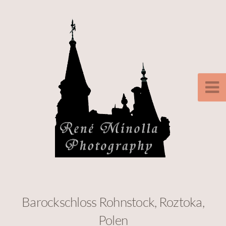
Barockschloss Rohnstock, Roztoka,
Polen