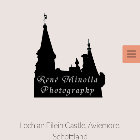
Loch an Eilein Castle, Aviemore,
Schottland